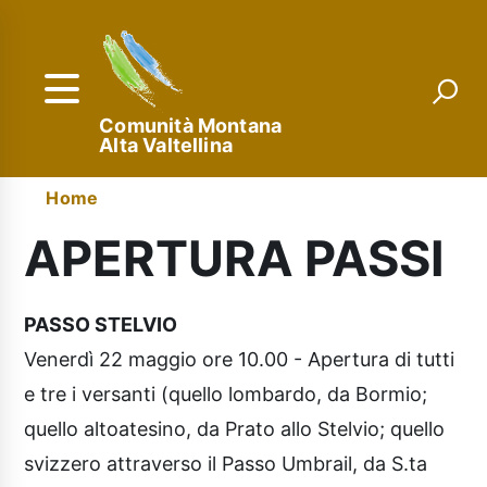
Salta
al
contenuto
principale
Comunità Montana
Alta Valtellina
Menu
Briciole
Home
di
di
APERTURA PASSI
navigazione
pane
PASSO STELVIO
Venerdì 22 maggio ore 10.00 - Apertura di tutti
e tre i versanti (quello lombardo, da Bormio;
quello altoatesino, da Prato allo Stelvio; quello
svizzero attraverso il Passo Umbrail, da S.ta