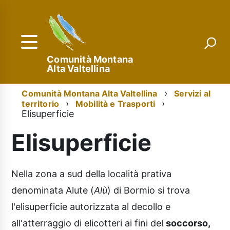
Salta
al
contenuto
principale
Comunità Montana
Alta Valtellina
Menu
Briciole
Comunità Montana Alta Valtellina
Servizi al
territorio
Mobilità e Trasporti
di
di
Elisuperficie
navigazione
pane
Elisuperficie
Nella zona a sud della località prativa
denominata Alute (
Alù
) di Bormio si trova
l'elisuperficie autorizzata al decollo e
all'atterraggio di elicotteri ai fini del
soccorso,