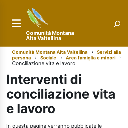
Salta
al
contenuto
principale
Comunità Montana
Alta Valtellina
Menu
Briciole
Comunità Montana Alta Valtellina
Servizi alla
persona
Sociale
Area famiglia e minori
di
di
Conciliazione vita e lavoro
navigazione
pane
Interventi di
conciliazione vita
e lavoro
In questa pagina verranno pubblicate le