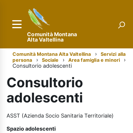
Salta
al
contenuto
principale
Comunità Montana
Alta Valtellina
Menu
Briciole
Comunità Montana Alta Valtellina
Servizi alla
persona
Sociale
Area famiglia e minori
di
di
Consultorio adolescenti
navigazione
pane
Consultorio
adolescenti
ASST (Azienda Socio Sanitaria Territoriale)
Spazio adolescenti