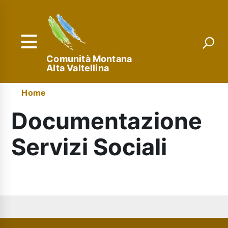
Salta
al
contenuto
principale
Comunità Montana
Alta Valtellina
Menu
Briciole
Home
di
di
Documentazione
navigazione
pane
Servizi Sociali