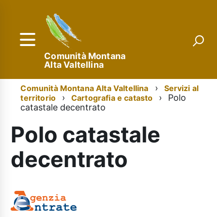
Salta
al
contenuto
principale
Comunità Montana
Alta Valtellina
Menu
Briciole
Comunità Montana Alta Valtellina
Servizi al
Polo
territorio
Cartografia e catasto
di
di
catastale decentrato
navigazione
pane
Polo catastale
decentrato