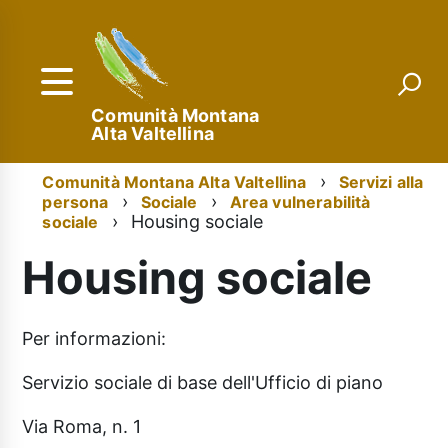
Salta
al
contenuto
principale
Comunità Montana
Alta Valtellina
Menu
Briciole
Comunità Montana Alta Valtellina
Servizi alla
persona
Sociale
Area vulnerabilità
di
di
Housing sociale
sociale
navigazione
pane
Housing sociale
Per informazioni:
Servizio sociale di base dell'Ufficio di piano
Via Roma, n. 1